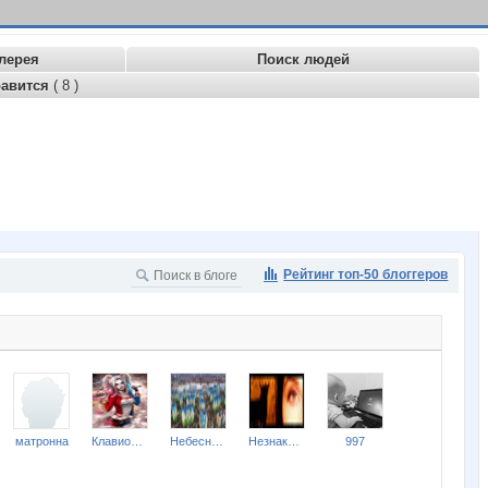
лерея
Поиск людей
равится
( 8 )
Рейтинг топ-50 блоггеров
матронна
Клавиопатра
Небесная квартира
Незнакомая девушка
997