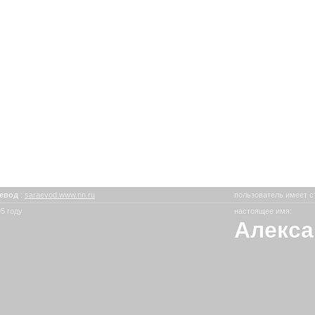
аевод
:
saraevod.www.nn.ru
пользователь имеет с
5 году
настоящее имя:
Алекса