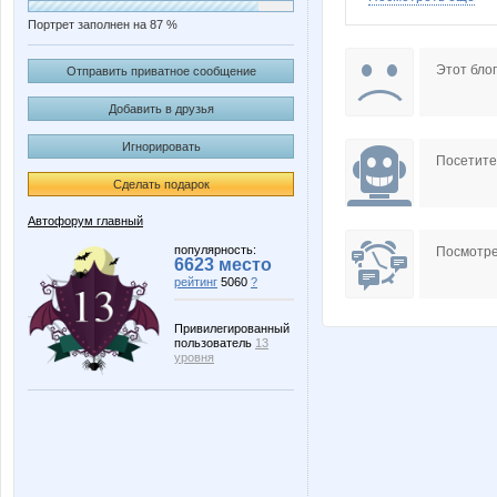
Портрет заполнен на 87 %
140671
Этот блог
Отправить приватное сообщение
Добавить в друзья
Игнорировать
Посетит
Сделать подарок
Автофорум главный
популярность:
Посмотре
6623 место
рейтинг
5060
?
Привилегированный
пользователь
13
уровня