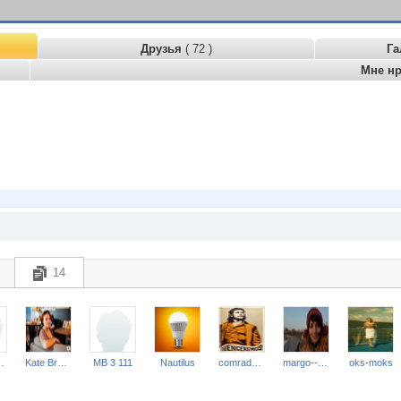
Друзья
( 72 )
Га
Мне н
14
Dumpty
Kate Brand
MB 3 111
Nautilus
comrade Venceremos
margo--rita
oks-moks