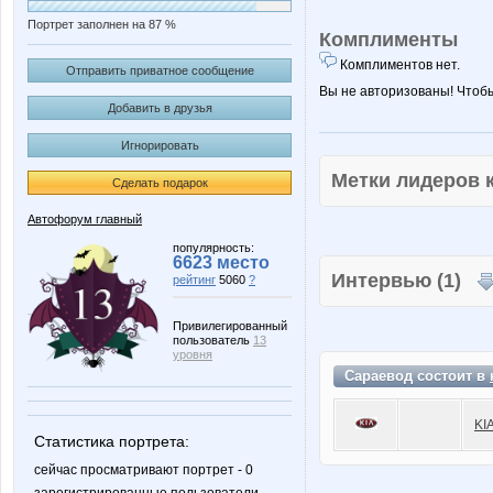
Портрет заполнен на 87 %
Комплименты
Комплиментов нет.
Отправить приватное сообщение
Вы не авторизованы! Чтоб
Добавить в друзья
Игнорировать
Метки лидеров
Сделать подарок
Автофорум главный
популярность:
6623 место
Интервью (1)
рейтинг
5060
?
Привилегированный
пользователь
13
уровня
Сараевод состоит в
KI
Статистика портрета:
сейчас просматривают портрет - 0